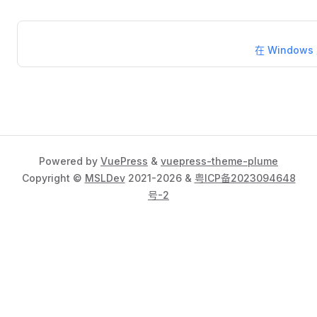
在 Window
Powered by
VuePress
&
vuepress-theme-plume
Copyright ©
MSLDev
2021-2026 &
粤ICP备2023094648
号-2